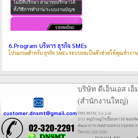
ไม่มีที่ปรึกษา สามารถปรึกษาได้
ทั้งวิธีการทำงาน/ระบบงานบัญช
6.Program บริหาร ธุรกิจ SMEs
โปรแกรมสำหรับ ธุรกิจ SMEs ระบบจะเป็นตัวช่วยให้คุณทำงานสบา
บริษัท ดีเอ็นเอส เอ็
(สำนักงานใหญ่)
DNS MTAC Co.,Ltd
2/11
หมู่บ้านยูโรเปี้ยนทาวน์ ซอย
พัฒนาการ เขตสวนหลวง กรุงเทพ
1
โทร 02-320-2291