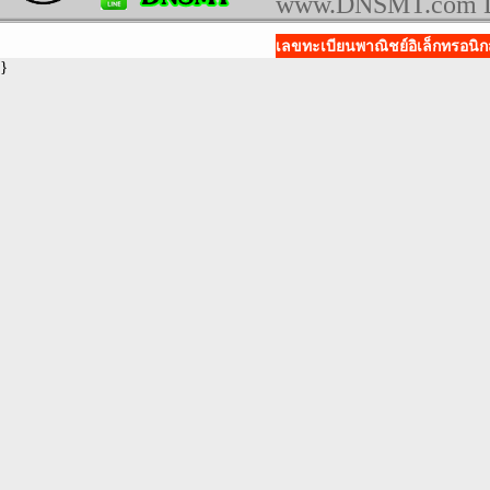
www.DNSMT.com 
เลขทะเบียนพาณิชย์อิเล็กทรอนิกส
}