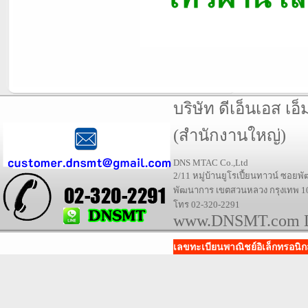
บริษัท ดีเอ็นเอส เอ็
(สำนักงานใหญ่)
DNS MTAC Co.,Ltd
2/11
หมู่บ้านยูโรเปี้ยนทาวน์ ซอย
พัฒนาการ เขตสวนหลวง กรุงเทพ
1
โทร 02-320-2291
www.DNSMT.com 
เลขทะเบียนพาณิชย์อิเล็กทรอนิกส